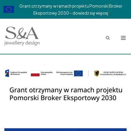
Grant otrzymany w ramach projektu Pomorski Broker
Eksportowy 2030 – dowiedz się więcej
Skip
to
M
content