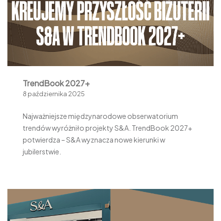
TrendBook 2027+
8 października 2025
Najważniejsze międzynarodowe obserwatorium
trendów wyróżniło projekty S&A. TrendBook 2027+
potwierdza – S&A wyznacza nowe kierunki w
jubilerstwie.