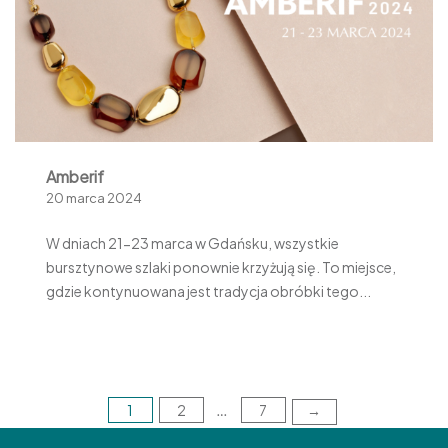
Amberif
20 marca 2024
W dniach 21-23 marca w Gdańsku, wszystkie
bursztynowe szlaki ponownie krzyżują się. To miejsce,
gdzie kontynuowana jest tradycja obróbki tego...
1
2
7
Stronicowanie
→
…