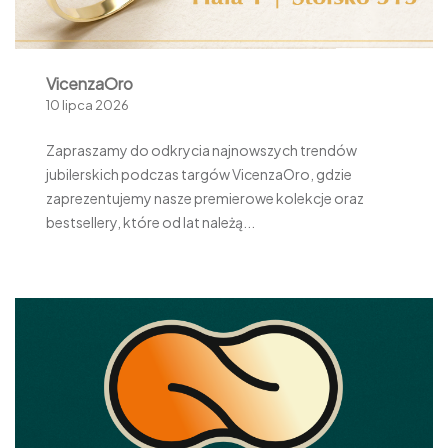
VicenzaOro
10 lipca 2026
Zapraszamy do odkrycia najnowszych trendów
jubilerskich podczas targów VicenzaOro, gdzie
zaprezentujemy nasze premierowe kolekcje oraz
bestsellery, które od lat należą...